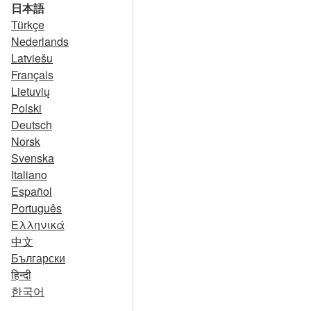
日本語
Türkçe
Nederlands
Latviešu
Français
Lietuvių
Polski
Deutsch
Norsk
Svenska
Italiano
Español
Português
Ελληνικά
中文
Български
हिन्दी
한국어