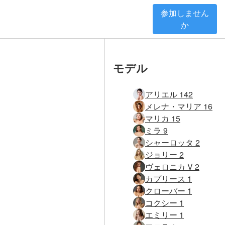
参加しません
か
モデル
アリエル 142
メレナ・マリア 16
マリカ 15
ミラ 9
シャーロッタ 2
ジョリー 2
ヴェロニカ V 2
カプリース 1
クローバー 1
コクシー 1
エミリー 1