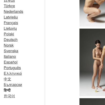
日本語
Türkçe
Nederlands
Latviešu
Français
Lietuvių
Polski
Deutsch
Norsk
Svenska
Italiano
Español
Português
Ελληνικά
中文
Български
हिन्दी
한국어