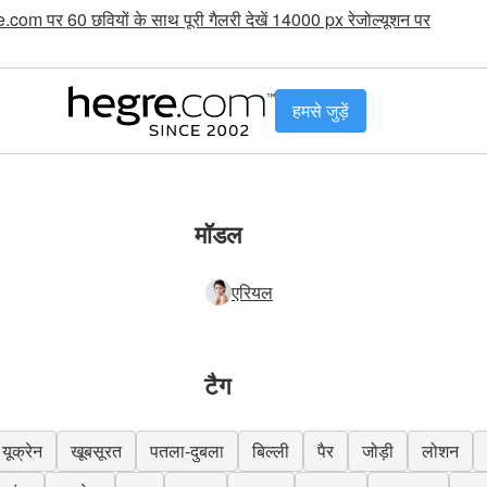
.com पर 60 छवियों के साथ पूरी गैलरी देखें 14000 px रेजोल्यूशन पर
हमसे जुड़ें
मॉडल
एरियल
टैग
यूक्रेन
खूबसूरत
पतला-दुबला
बिल्ली
पैर
जोड़ी
लोशन