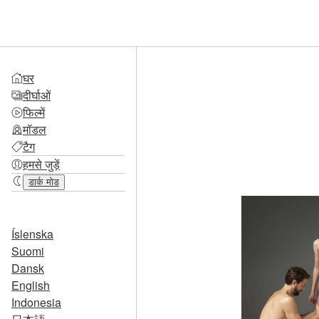
घर
दीर्घाओं
फिल्में
मॉडल
टैग
हमसे जुड़ें
डार्क मोड
Íslenska
Suomi
Dansk
English
Indonesia