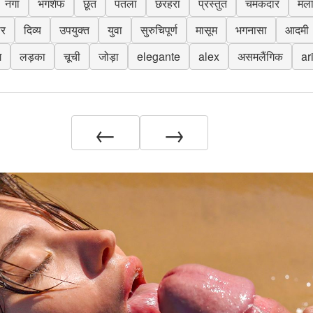
नंगा
भगशेफ
छूत
पतला
छरहरा
प्रस्तुत
चमकदार
मल
ोर
दिव्य
उपयुक्त
युवा
सुरुचिपूर्ण
मासूम
भगनासा
आदमी
ग
लड़का
चूची
जोड़ा
elegante
alex
असमलैंगिक
ar
←
→