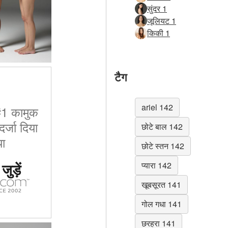
सुंदर 1
जूलियट 1
किकी 1
टैग
ariel 142
 #1 कामुक
र्जा दिया
छोटे बाल 142
ा
छोटे स्तन 142
ुड़ें
प्यारा 142
खूबसूरत 141
गोल गधा 141
छरहरा 141