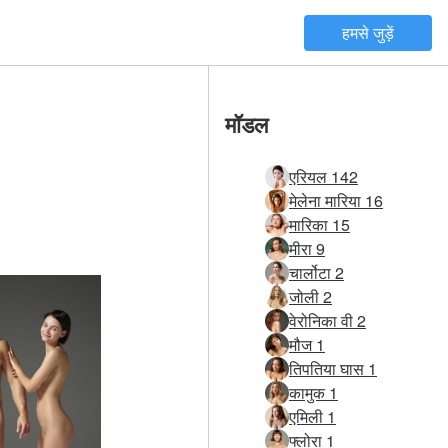
हमसे जुड़ें
मॉडल
एरियल 142
मेलेना मारिया 16
मारिका 15
मीरा 9
चार्लोटा 2
जोली 2
वेरोनिका वी 2
मौज 1
तिपतिया घास 1
कामुक 1
एमिली 1
फ्लोरा 1