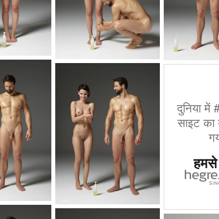
दुनिया में
साइट का द
गय
हमसे ज