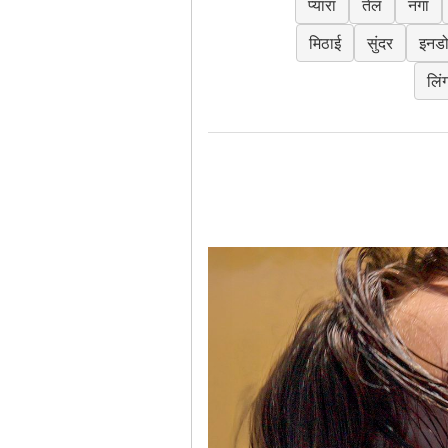
प्यारा
तेल
नंगा
मिठाई
सुंदर
इनड
लिं