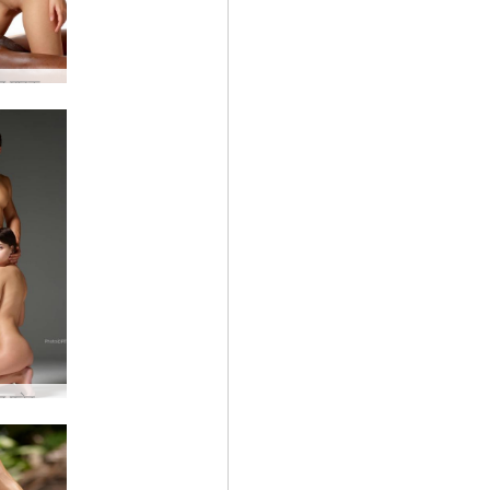
एरियल और माइक काले सफेद प्यार
एरियल और एलेक्स ब्यूटी एंड द बीस्ट