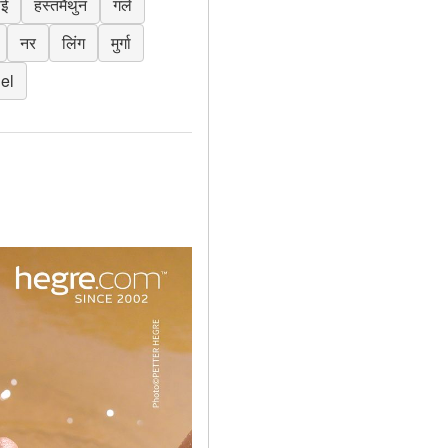
ाई
हस्तमैथुन
गले
नर
लिंग
मुर्गा
iel