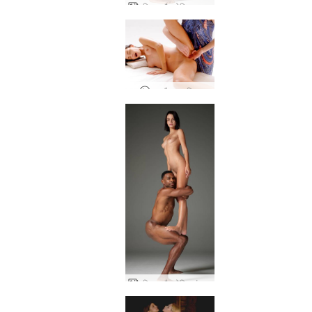
एरियल और रोबिन नग्न जोड़ी
हस्तमैथुन मालिश
एरियल और रोबिन नंगी कला