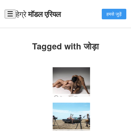
हेग्रे
मॉडल एरियल
☰
हमसे जुड़ें
Tagged with जोड़ा
एरियल और रॉबिन नग्न फोटो सत्र