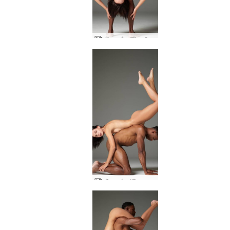
एरियल और रॉबिन बॉडी आर्ट
एरियल और रॉबिन नग्न शरीर