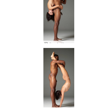
एरियल और रोबिन नग्न एथलीटों