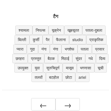
टैग
श्यामला
निपल्स
यूक्रेन
खूबसूरत
पतला-दुबला
बिल्ली
कुर्सी
पैर
फैलाना
studio
प्राकृतिक
प्यारा
गुदा
नंगा
नंगा
भगशेफ
पतला
प्रसार
छरहरा
प्रस्तुत
बैठक
मिठाई
सुंदर
गधे
दिव्य
उपयुक्त
युवा
सुरुचिपूर्ण
मासूम
भगनासा
चूची
तलवों
बटहोल
छोटा
ariel
←
→