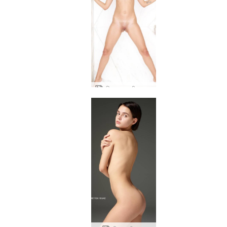
एरियल चमकती कल्पना