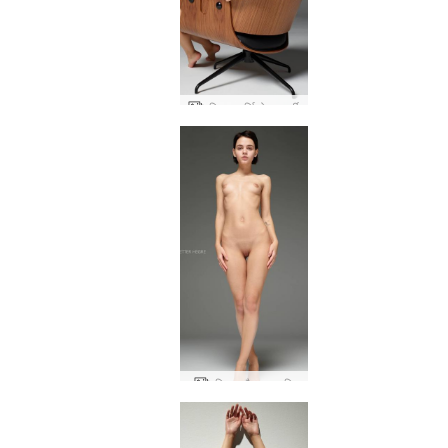
एरियल बार्सिलोना कुर्सी
एरियल यौन अनुभूति