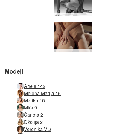
Hegres sapņu pasaule
Arielas tantriskā tempļa masāža
Modeļi
Ariels 142
Melēna Marija 16
Marika 15
Mira 9
Šarlota 2
Džolija 2
Veronika V 2