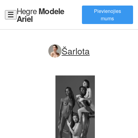
Hegre
Modele
Pievienojies
☰
Ariel
mums
Šarlota