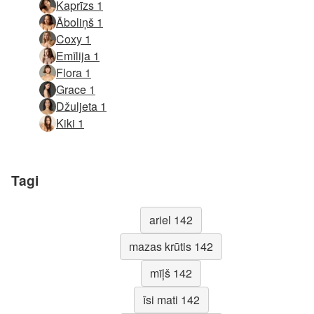
Kaprīzs 1
Āboliņš 1
Coxy 1
Emīlija 1
Flora 1
Grace 1
Džuljeta 1
Kiki 1
Tagi
ariel 142
mazas krūtis 142
mīļš 142
īsi mati 142