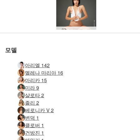
아리엘 탱크탑
아리엘 바디 컨트롤
아리엘 알몸 곡예사
에로틱 비치 마사지
열대 탄트라 마사지
아리엘 포토 판타지
아리엘 무결점 미모
아리엘 누드 아이콘
아리엘 명백한 무죄
진동 에로틱 마사지
아리엘 페티쉬 재미
아리엘 개인 초상화
Ariel 깜박임 공상
아리엘 좌초 천사
아리엘 엔젤 누드
아리엘 섹스 심볼
아리엘 검정 양말
아리엘 누드 모델
아리엘 더블 비전
아리엘 성적 감각
아리엘 누드 아트
아리엘 알몸 운동
아리엘 동물주의
아리엘 에로티카
아리엘 핫 모델
아리엘 더 바디
아리엘 선샤인
아리엘 선레이
아리엘 누드시
아리엘 엔젤릭
아리엘 하이힐
자위 마사지
아리엘 체포
아리엘 소개
Ariel과 Mike 검정 흰색 사랑
아리엘과 알렉스의 삶은 해변
해변에서 아리엘과 알렉스 섹스
아리엘 바르셀로나 안락 의자
아리엘과 마이크의 부드러운 터치
안마사를 기다리는 아리엘
아리엘 섹스세르시스
Ariel Marika Melena Mira 4 누드 비치 님프
Ariel Soul-Stretching 성적 마사지
아리엘과 로빈의 알몸
아리엘 뛰어난 에로티카
아리엘과 로빈 누드 운동 선수
아리엘 슬로우 섹시 심포니
아리엘 고해상도 누드
아리엘과 멜레나 마리아 하렘
정글에서 아리엘 마리카 멜레나 마리아 누드
아리엘과 알렉스 탄트라 터치
아리엘 절묘한 에로틱
아리엘 천사 세트 무료
아리엘 하네스 란제리
아리엘과 마이크 깊은 에로틱 마사지
아리엘 페미닌 안티페미니스트
아리엘 디자이너 섹스 인형
아리엘 앉아 아름다움
성적 자극 마사지의 예술
아리엘 엔젤 플라잉 하이
아리엘 섹시 피트니스
슬로우 모션의 아리엘 뷰티
아리엘 극단적인 누드
아리엘과 알렉스 친밀감
아리엘 명백한 우수성
아리엘 에로틱 머드 마사지
사랑을 나누는 아리엘과 알렉스
아리엘 알몸 피트니스
아리엘 바디 머드 마스크
아리엘과 알렉스 노출
Ariel 황혼의 해변 누드
모델
아리엘 142
멜레나 마리아 16
마리카 15
미라 9
샬로타 2
졸리 2
베로니카 V 2
변덕 1
클로버 1
건방진 1