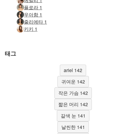
에밀리 1
플로라 1
우아함 1
줄리에타 1
키키 1
태그
ariel 142
귀여운 142
작은 가슴 142
짧은 머리 142
갈색 눈 141
날씬한 141