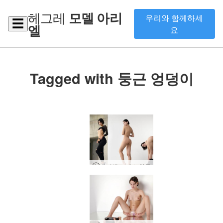
헤그레
모델 아리
우리와 함께하세
☰
엘
요
Tagged with 둥근 엉덩이
아리엘 드레스 알몸