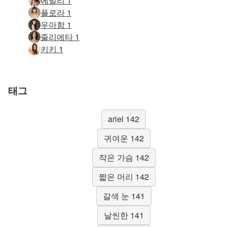
에밀리 1
플로라 1
우아함 1
줄리에타 1
키키 1
태그
ariel 142
귀여운 142
작은 가슴 142
짧은 머리 142
갈색 눈 141
날씬한 141