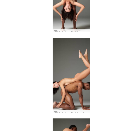
Ariel ja Robin vartalotaide
Ariel ja Robin alasti ruumiit