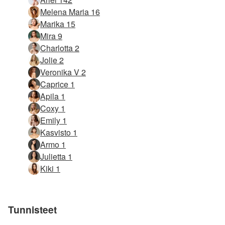
Melena Maria 16
Marika 15
Mira 9
Charlotta 2
Jolie 2
Veronika V 2
Caprice 1
Apila 1
Coxy 1
Emily 1
Kasvisto 1
Armo 1
Julietta 1
Kiki 1
Tunnisteet