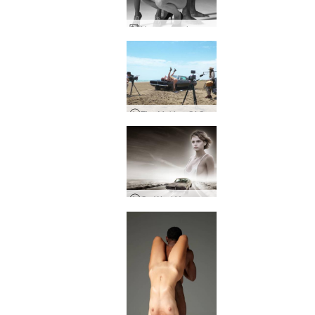
Hegren unelmamaailma
The Making Of Go West Young Girl
Go West Young Girl