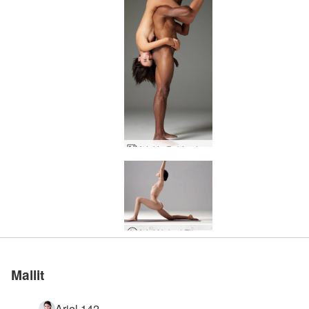
Ariel ja Robin alastomia urheilijoita
Ariel Naked Fitness Motivaatio
Mallit
Ariel 142