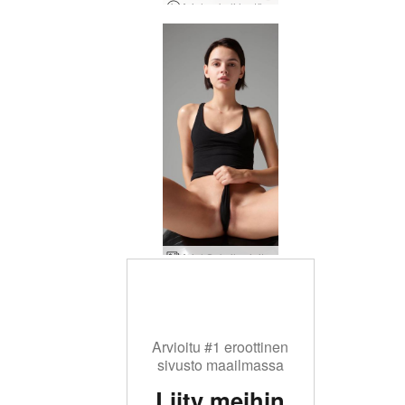
Ariel enkeli lentää korkealla
Ariel Seksiharjoitus
Arvioitu #1 eroottinen
sivusto maailmassa
Liity meihin