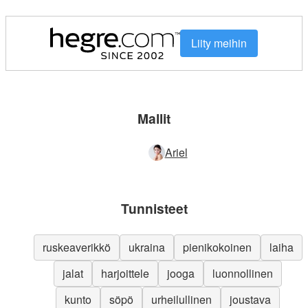
Liity meihin
Mallit
Ariel
Tunnisteet
ruskeaverikkö
ukraina
pienikokoinen
laiha
jalat
harjoittele
jooga
luonnollinen
kunto
söpö
urheilullinen
joustava