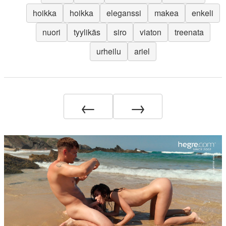
hoikka
hoikka
eleganssi
makea
enkeli
nuori
tyylikäs
siro
viaton
treenata
urheilu
ariel
←
→