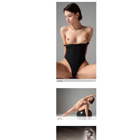
Ariel alasti harjoitus
Ariel Naked Fitness