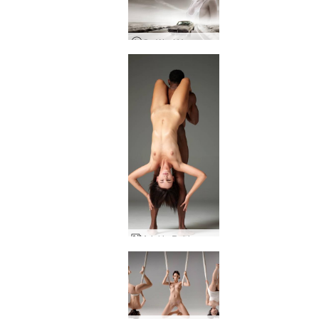
Go West Young Girl
Ariel ja Robin vartalotaide