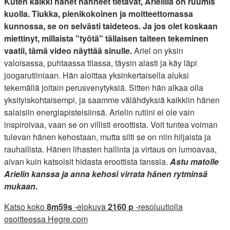
Kuten kaikki hänet nähneet tietävät, Arielilla on ruumis
kuolla. Tiukka, pienikokoinen ja moitteettomassa
kunnossa, se on selvästi taideteos. Ja jos olet koskaan
miettinyt, millaista "työtä" tällaisen taiteen tekeminen
vaatii, tämä video näyttää sinulle.
Ariel on yksin
valoisassa, puhtaassa tilassa, täysin alasti ja käy läpi
joogarutiiniaan. Hän aloittaa yksinkertaisella aluksi
tekemällä joitain perusvenytyksiä. Sitten hän alkaa olla
yksityiskohtaisempi, ja saamme välähdyksiä kaikkiin hänen
salaisiin energiapisteisiinsä. Arielin rutiini ei ole vain
inspiroivaa, vaan se on villisti eroottista. Voit tuntea voiman
tulevan hänen kehostaan, mutta silti se on niin hiljaista ja
rauhallista. Hänen lihasten hallinta ja virtaus on lumoavaa,
aivan kuin katsoisit hidasta eroottista tanssia.
Astu matolle
Arielin kanssa ja anna kehosi virrata hänen rytminsä
mukaan.
Katso koko
8m59s
-elokuva
2160 p
-resoluutiolla
osoitteessa Hegre.com