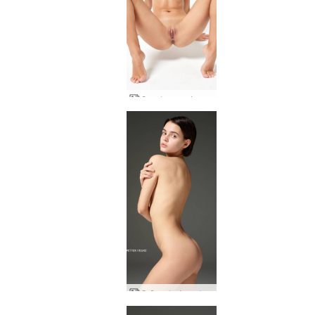
Άριελ γυμνός ακροβάτης
Ο Άριελ άγγελος αφέθηκε ελεύθερος