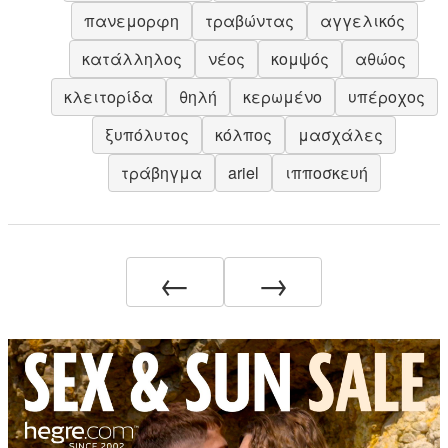
πανεμορφη
τραβώντας
αγγελικός
κατάλληλος
νέος
κομψός
αθώος
κλειτορίδα
θηλή
κερωμένο
υπέροχος
ξυπόλυτος
κόλπος
μασχάλες
τράβηγμα
ariel
ιπποσκευή
←
→