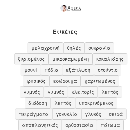
Άριελ
Ετικέτες
μελαχροινή
θηλές
ουκρανία
ξυρισμένος
μικροκαμωμένη
κοκαλιάρης
μουνί
πόδια
εξάπλωση
στούντιο
φυσικός
εσώρουχα
χαριτωμένος
γυμνός
γυμνός
κλειτορίς
λεπτός
διάδοση
λεπτός
υποκρινόμενος
πειράγματα
γονυκλία
γλυκός
σειρά
αποπλανητικός
ορθοστασία
πάτωμα