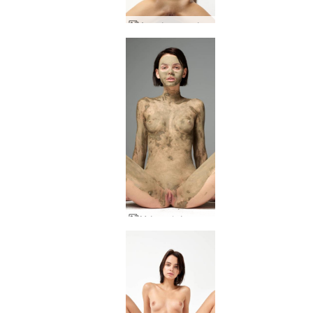
Ακραία γυμνά Άριελ
Μάσκα λάσπης σώματος Ariel