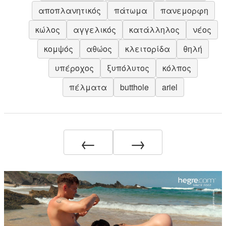
αποπλανητικός
πάτωμα
πανεμορφη
κώλος
αγγελικός
κατάλληλος
νέος
κομψός
αθώος
κλειτορίδα
θηλή
υπέροχος
ξυπόλυτος
κόλπος
πέλματα
butthole
ariel
←
→