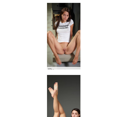
Γυναικεία αντιφεμινίστρια Ariel