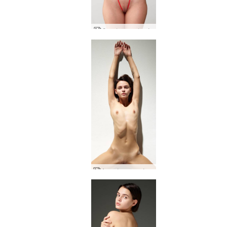
Άριελ αγγελικός
Ακραία γυμνά Άριελ