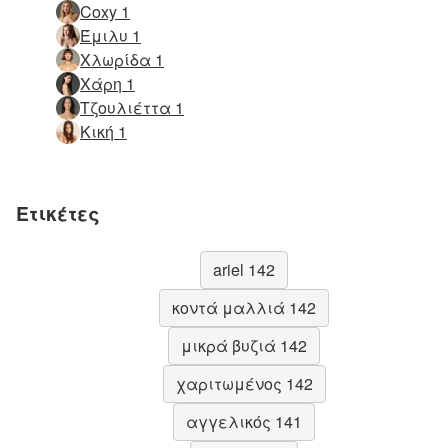
Coxy 1
Έμιλυ 1
Χλωρίδα 1
Χάρη 1
Τζουλιέττα 1
Κική 1
Ετικέτες
ariel 142
κοντά μαλλιά 142
μικρά βυζιά 142
χαριτωμένος 142
αγγελικός 141