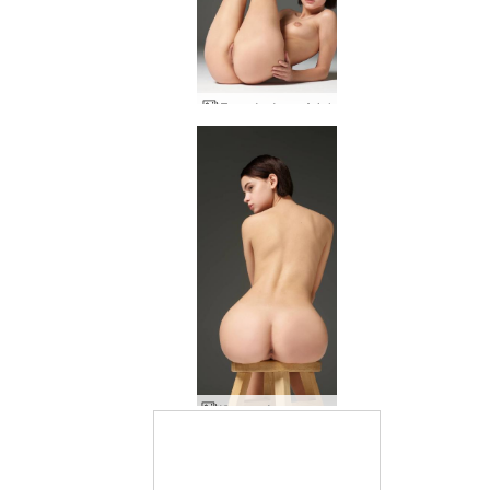
Γυμνή τέχνη Ariel
Ιδιωτικά πορτρέτα Ariel