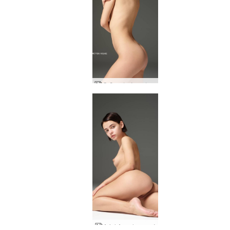
Ο Άριελ άγγελος αφέθηκε ελεύθερος
Ariel Angel γυμνά