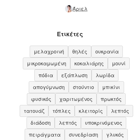
Άριελ
Ετικέτες
μελαχροινή
θηλές
ουκρανία
μικροκαμωμένη
κοκαλιάρης
μουνί
πόδια
εξάπλωση
λωρίδα
απογύμνωση
στούντιο
μπικίνι
φυσικός
χαριτωμένος
πρωκτός
τατουάζ
τόπλες
κλειτορίς
λεπτός
διάδοση
λεπτός
υποκρινόμενος
πειράγματα
συνεδρίαση
γλυκός