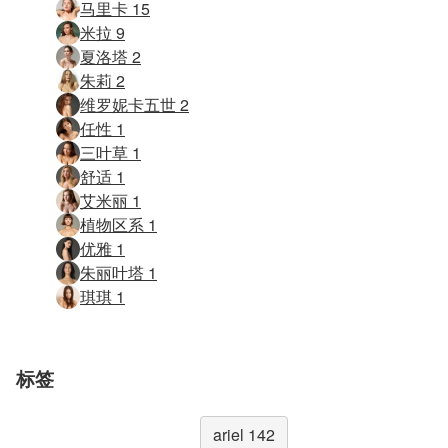
马里卡 15
米拉 9
夏洛塔 2
朱莉 2
维罗妮卡五世 2
任性 1
三叶草 1
舒适 1
艾米丽 1
植物区系 1
优雅 1
朱丽叶塔 1
琪琪 1
标签
ariel 142