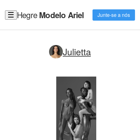
Hegre
Modelo Ariel
☰
Junte-se a nós
Julietta