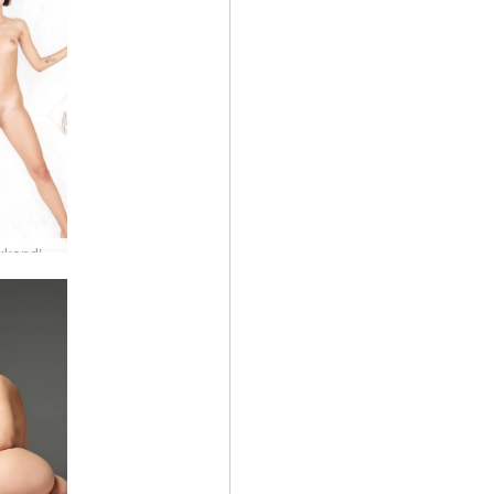
Ariel blikkandi fantasía