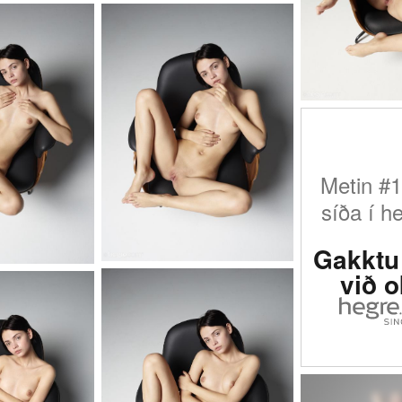
Metin #1
síða í h
Gakktu 
við 