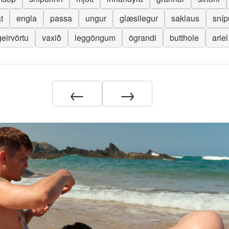
t
engla
passa
ungur
glæsilegur
saklaus
sníp
geirvörtu
vaxið
leggöngum
ögrandi
butthole
ariel
←
→