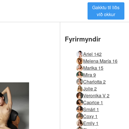
Gakktu til liðs
við okkur
Fyrirmyndir
Ariel 142
Melena María 16
Marika 15
Mira 9
Charlotta 2
Jolie 2
Veronika V 2
Caprice 1
Smári 1
Coxy 1
Emily 1