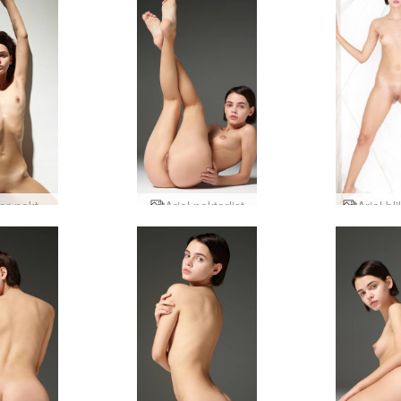
Ariel afar nektarmyndir
Ariel nektarlist