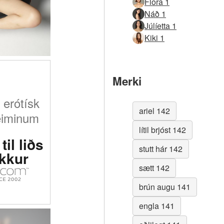
Flora 1
Náð 1
Júlíetta 1
Kiki 1
Merki
 erótísk
ariel 142
eiminum
lítil brjóst 142
til liðs
stutt hár 142
okkur
sætt 142
brún augu 141
engla 141