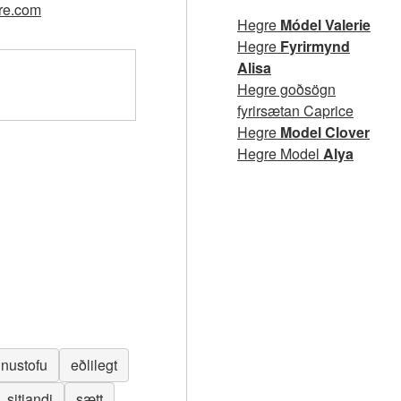
gre.com
Hegre
Módel Valerie
Hegre
Fyrirmynd
Alisa
Hegre goðsögn
fyrirsætan Caprice
Hegre
Model Clover
Hegre Model
Alya
nnustofu
eðlilegt
sitjandi
sætt