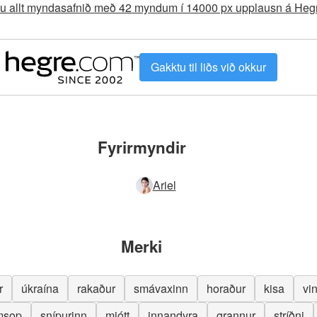
aðu allt myndasafnið með 42 myndum í 14000 px upplausn á He
Gakktu til liðs við okkur
Fyrirmyndir
Ariel
Merki
r
úkraína
rakaður
smávaxinn
horaður
kisa
vi
msop
snípurinn
mjótt
innandyra
grannur
stríðni