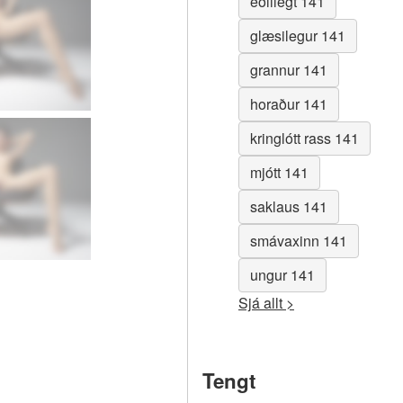
eðlilegt 141
glæsilegur 141
grannur 141
horaður 141
kringlótt rass 141
mjótt 141
saklaus 141
smávaxinn 141
ungur 141
Sjá allt >
Tengt