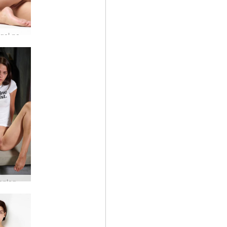
Ariel Angel nektarmynd
Ariel kvenlegur andfemínisti