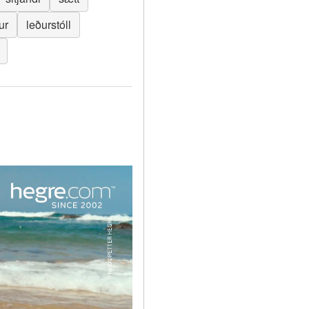
ur
leðurstóll