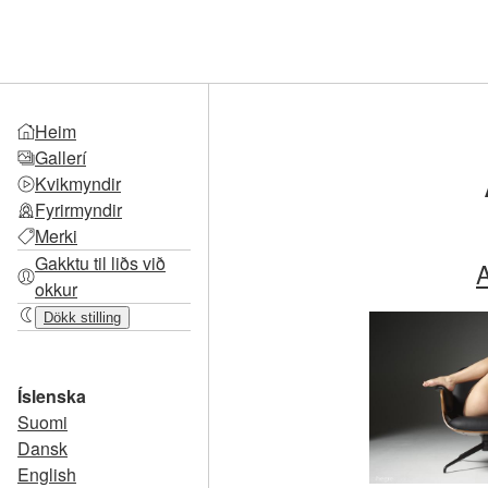
Heim
Gallerí
Kvikmyndir
Fyrirmyndir
Merki
Gakktu til liðs við
A
okkur
Dökk stilling
Íslenska
Suomi
Dansk
English