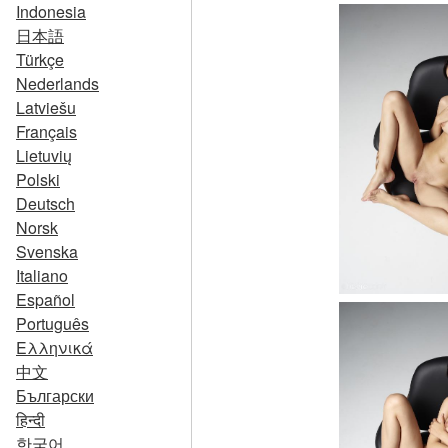
Indonesia
日本語
Türkçe
Nederlands
Latviešu
Français
Lietuvių
Polski
Deutsch
Norsk
Svenska
Italiano
Español
Português
Ελληνικά
中文
Български
हिन्दी
한국어