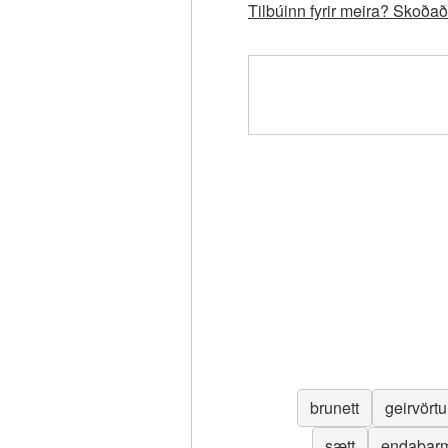
Tilbúinn fyrir meira? Skoð
brunett
geirvörtu
sætt
endaþar