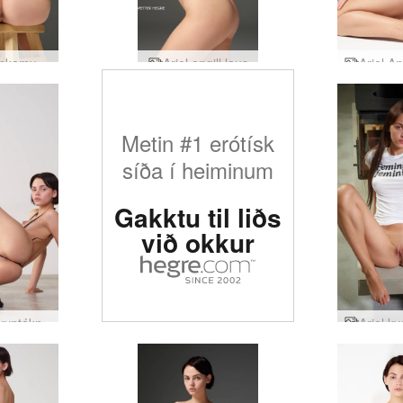
Ariel einkamyndir
Ariel engill laus
Metin #1 erótísk
síða í heiminum
Gakktu til liðs
við okkur
 kyntákn