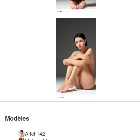
Ariel nus hallucinants
Ariel introduction
Modèles
Ariel 142