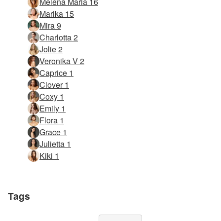
Melena Maria 16
Marika 15
Mira 9
Charlotta 2
Jolie 2
Veronika V 2
Caprice 1
Clover 1
Coxy 1
Emily 1
Flora 1
Grace 1
Julietta 1
Kiki 1
Tags