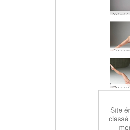
Ariel 
Site é
classé
mo