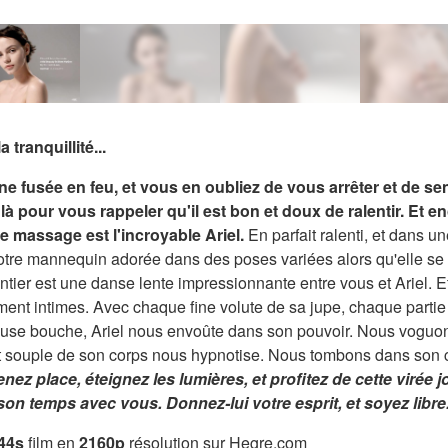
 tranquillité...
ne fusée en feu, et vous en oubliez de vous arrêter et de sen
à pour vous rappeler qu'il est bon et doux de ralentir. Et e
 massage est l'incroyable Ariel.
En parfait ralenti, et dans 
tre mannequin adorée dans des poses variées alors qu'elle se 
 entier est une danse lente impressionnante entre vous et Ariel. 
nt intimes. Avec chaque fine volute de sa jupe, chaque parti
ieuse bouche, Ariel nous envoûte dans son pouvoir. Nous vogu
 souple de son corps nous hypnotise. Nous tombons dans son 
enez place, éteignez les lumières, et profitez de cette virée 
son temps avec vous. Donnez-lui votre esprit, et soyez libre
44s
film en
2160p
résolution sur Hegre.com