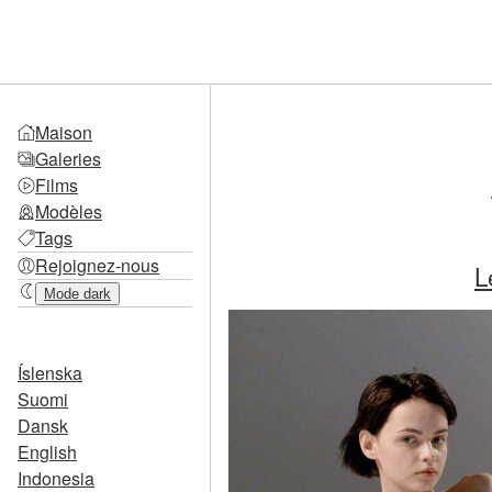
Maison
Galeries
Films
Modèles
Tags
Rejoignez-nous
L
Mode dark
Íslenska
Suomi
Dansk
English
Indonesia