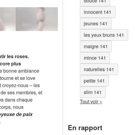
douce 141
innocent 141
jeunes 141
les yeux bruns 141
maigre 141
tir les roses.
mince 141
ncore plus
naturelles 141
une bonne ambiance
tourne et se love
petite 141
Et croyez-nous – les
slim 141
e de ses membres, et
ons dans chaque
Tout voir >
corps, nous
joyeuse de paix
.
En rapport