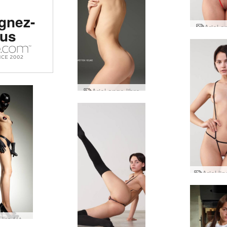
gnez-
Ariel a
us
Ariel ange libre
Ariel délire fétiche