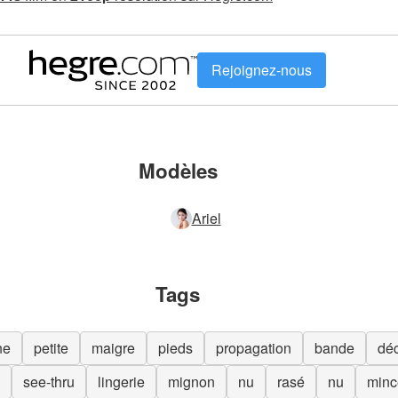
Rejoignez-nous
Modèles
Ariel
Tags
ne
petite
maigre
pieds
propagation
bande
dé
see-thru
lingerie
mignon
nu
rasé
nu
minc