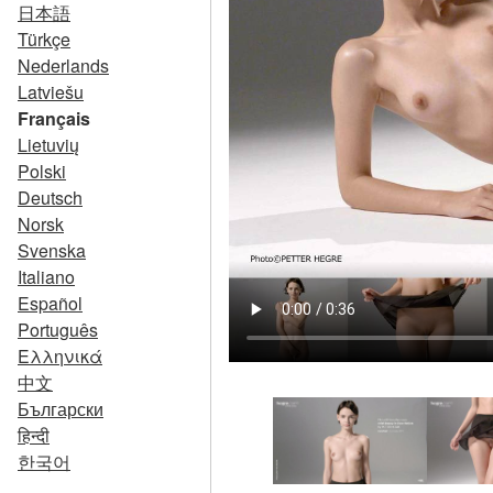
日本語
Türkçe
Nederlands
Latviešu
Français
Lietuvių
Polski
Deutsch
Norsk
Svenska
Italiano
Español
Português
Ελληνικά
中文
Български
हिन्दी
한국어