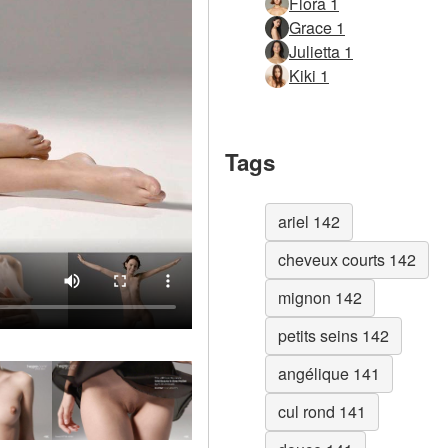
Flora 1
Grace 1
Julietta 1
Kiki 1
Tags
ariel 142
cheveux courts 142
mignon 142
petits seins 142
angélique 141
cul rond 141