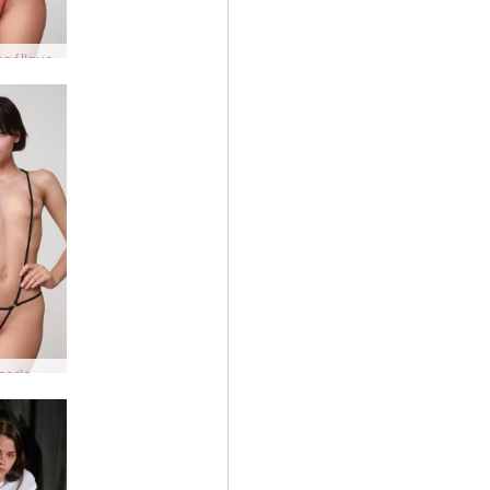
ngélique
Ariel lingerie harnais