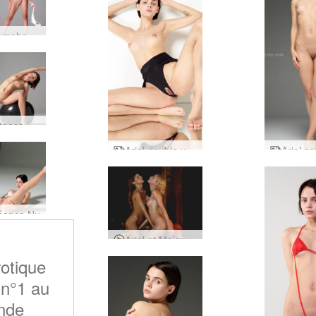
Ariel Symphonie lente et sexy
Ariel Fitness Nue
Ariel double vision
Séance Nu
Ariel et Melena Maria Harem
rotique
 n°1 au
nde