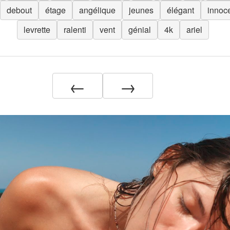
debout
étage
angélique
jeunes
élégant
innoc
levrette
ralenti
vent
génial
4k
ariel
←
→