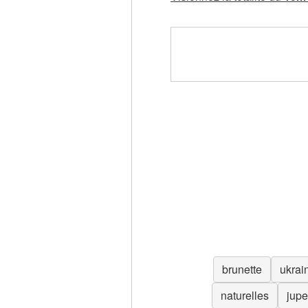
brunette
ukrai
naturelles
jupe