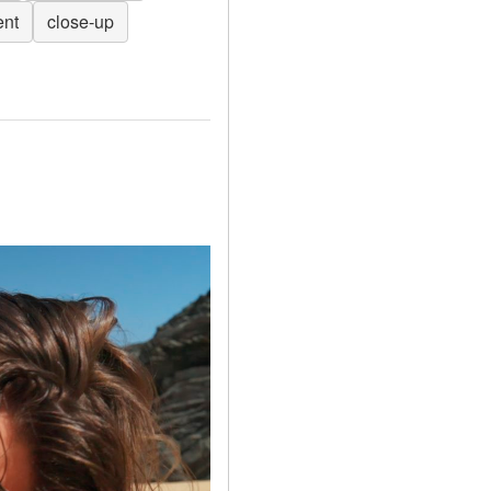
ent
close-up