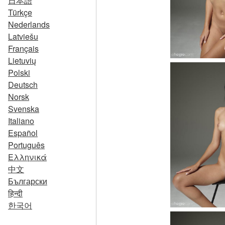
日本語
Türkçe
Nederlands
Latviešu
Français
Lietuvių
Polski
Deutsch
Norsk
Svenska
Italiano
Español
Português
Ελληνικά
中文
Български
हिन्दी
한국어