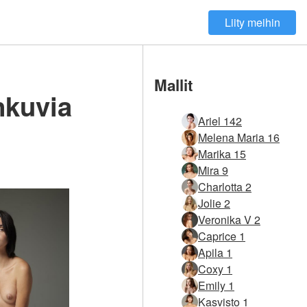
Liity meihin
Mallit
nkuvia
Ariel 142
Melena Maria 16
Marika 15
Mira 9
Charlotta 2
Jolie 2
Veronika V 2
Caprice 1
Apila 1
Coxy 1
Emily 1
Kasvisto 1