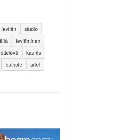
levitän
studio
ällä
leviäminen
iettelevä
kaunis
buthole
ariel