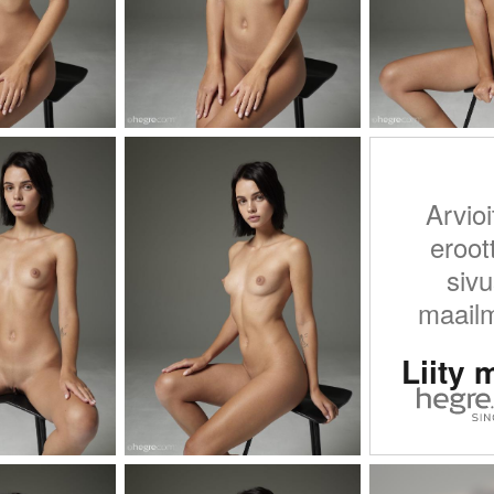
Arvioi
eroot
sivu
maail
Liity 