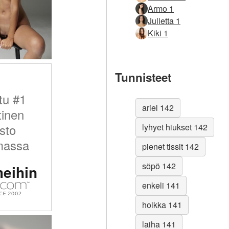
Armo 1
Julietta 1
Kiki 1
Tunnisteet
tu #1
ariel 142
tinen
sto
lyhyet hiukset 142
massa
pienet tissit 142
söpö 142
meihin
enkeli 141
hoikka 141
laiha 141