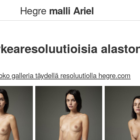
Hegre
malli Ariel
rkearesoluutioisia alasto
oko galleria täydellä resoluutiolla hegre.com