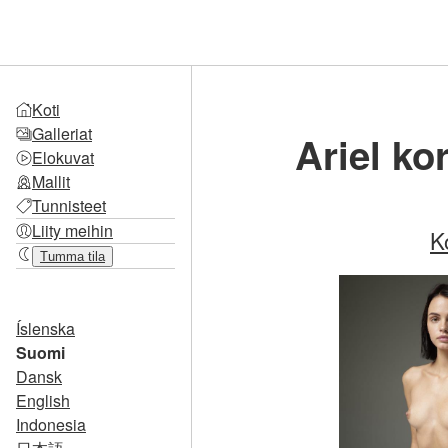
Koti
Galleriat
Ariel ko
Elokuvat
Mallit
Tunnisteet
Liity meihin
K
Tumma tila
Íslenska
Suomi
Dansk
English
Indonesia