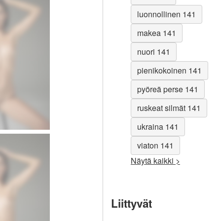
luonnollinen 141
makea 141
nuori 141
pienikokoinen 141
pyöreä perse 141
ruskeat silmät 141
ukraina 141
viaton 141
Näytä kaikki >
Liittyvät