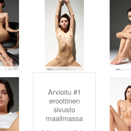
Ariel istuva kaunotar
Ariel extreme alastonkuvat
Ariel 
Arvioitu #1
eroottinen
sivusto
maailmassa