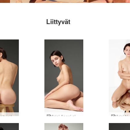
Liittyvät
Ariel yksityisiä muotokuvia
Ariel Angel alastonkuvat